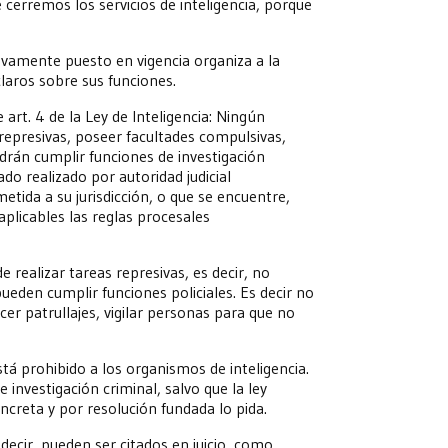
cerremos los servicios de inteligencia, porque
uevamente puesto en vigencia organiza a la
claros sobre sus funciones.
art. 4 de la Ley de Inteligencia: Ningún
 represivas, poseer facultades compulsivas,
odrán cumplir funciones de investigación
do realizado por autoridad judicial
ida a su jurisdicción, o que se encuentre,
aplicables las reglas procesales
 realizar tareas represivas, es decir, no
eden cumplir funciones policiales. Es decir no
er patrullajes, vigilar personas para que no
está prohibido a los organismos de inteligencia.
 investigación criminal, salvo que la ley
ncreta y por resolución fundada lo pida.
decir, pueden ser citados en juicio, como