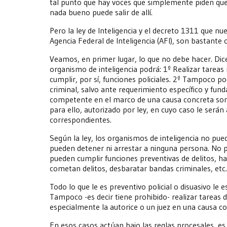
tal punto que hay voces que simplemente piden que 
nada bueno puede salir de allí.
Pero la ley de Inteligencia y el decreto 1311 que n
Agencia Federal de Inteligencia (AFI), son bastante 
Veamos, en primer lugar, lo que no debe hacer. Dice 
organismo de inteligencia podrá: 1º Realizar tareas
cumplir, por sí, funciones policiales. 2º Tampoco p
criminal, salvo ante requerimiento específico y funda
competente en el marco de una causa concreta somet
para ello, autorizado por ley, en cuyo caso le serán 
correspondientes.
Según la ley, los organismos de inteligencia no puede
pueden detener ni arrestar a ninguna persona. No pu
pueden cumplir funciones preventivas de delitos, hac
cometan delitos, desbaratar bandas criminales, etc.
Todo lo que le es preventivo policial o disuasivo le 
Tampoco -es decir tiene prohibido- realizar tareas de
especialmente la autorice o un juez en una causa co
En esos casos actúan bajo las reglas procesales, es 