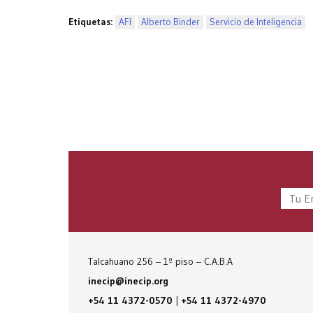
Etiquetas:
AFI
Alberto Binder
Servicio de Inteligencia
Talcahuano 256 – 1º piso – C.A.B.A
inecip@inecip.org
+54 11 4372-0570
|
+54 11 4372-4970