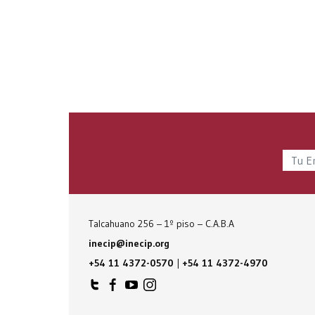
Talcahuano 256 – 1º piso – C.A.B.A
inecip@inecip.org
+54 11 4372-0570
|
+54 11 4372-4970