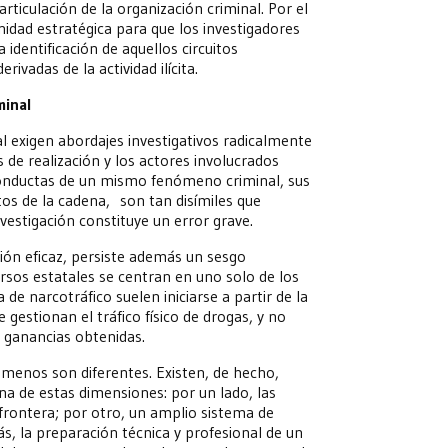
rticulación de la organización criminal. Por el
nidad estratégica para que los investigadores
identificación de aquellos circuitos
ivadas de la actividad ilícita.
minal
 exigen abordajes investigativos radicalmente
 de realización y los actores involucrados
 conductas de un mismo fenómeno criminal, sus
tos de la cadena, son tan disímiles que
nvestigación constituye un error grave.
sión eficaz, persiste además un sesgo
ursos estatales se centran en uno solo de los
de narcotráfico suelen iniciarse a partir de la
 gestionan el tráfico físico de drogas, y no
s ganancias obtenidas.
ómenos son diferentes. Existen, de hecho,
na de estas dimensiones: por un lado, las
 frontera; por otro, un amplio sistema de
s, la preparación técnica y profesional de un