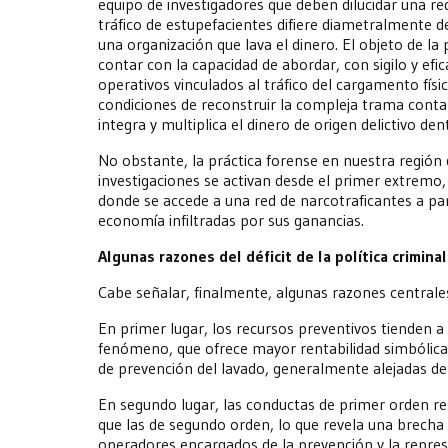
equipo de investigadores que deben dilucidar una re
tráfico de estupefacientes difiere diametralmente d
una organización que lava el dinero. El objeto de la
contar con la capacidad de abordar, con sigilo y efic
operativos vinculados al tráfico del cargamento fís
condiciones de reconstruir la compleja trama contable
integra y multiplica el dinero de origen delictivo den
No obstante, la práctica forense en nuestra región
investigaciones se activan desde el primer extremo,
donde se accede a una red de narcotraficantes a part
economía infiltradas por sus ganancias.
Algunas razones del déficit de la política criminal
Cabe señalar, finalmente, algunas razones centrales
En primer lugar, los recursos preventivos tienden a
fenómeno, que ofrece mayor rentabilidad simbólica 
de prevención del lavado, generalmente alejadas de 
En segundo lugar, las conductas de primer orden re
que las de segundo orden, lo que revela una brecha s
operadores encargados de la prevención y la repres