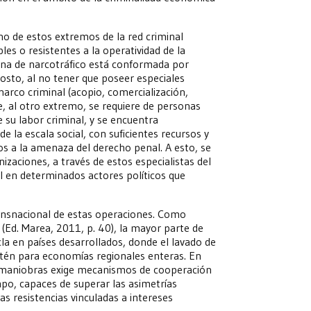
no de estos extremos de la red criminal
es o resistentes a la operatividad de la
dena de narcotráfico está conformada por
costo, al no tener que poseer especiales
 narco criminal (acopio, comercialización,
e, al otro extremo, se requiere de personas
e su labor criminal, y se encuentra
 la escala social, con suficientes recursos y
os a la amenaza del derecho penal. A esto, se
izaciones, a través de estos especialistas del
nal en determinados actores políticos que
ransnacional de estas operaciones. Como
 (Ed. Marea, 2011, p. 40), la mayor parte de
cla en países desarrollados, donde el lavado de
tén para economías regionales enteras. En
as maniobras exige mecanismos de cooperación
empo, capaces de superar las asimetrías
as resistencias vinculadas a intereses