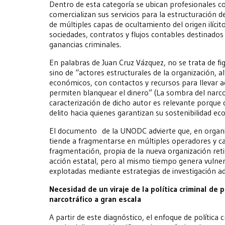
Dentro de esta categoría se ubican profesionales c
comercializan sus servicios para la estructuración d
de múltiples capas de ocultamiento del origen ilícit
sociedades, contratos y flujos contables destinados a
ganancias criminales.
En palabras de Juan Cruz Vázquez, no se trata de f
sino de “actores estructurales de la organización, a
económicos, con contactos y recursos para llevar a
permiten blanquear el dinero” (La sombra del narcotr
caracterización de dicho autor es relevante porque d
delito hacia quienes garantizan su sostenibilidad e
El documento de la UNODC advierte que, en organiz
tiende a fragmentarse en múltiples operadores y can
fragmentación, propia de la nueva organización retic
acción estatal, pero al mismo tiempo genera vulner
explotadas mediante estrategias de investigación a
Necesidad de un viraje de la política criminal de
narcotráfico a gran escala
A partir de este diagnóstico, el enfoque de política 