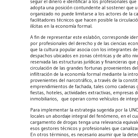
seguir el dinero e identificar a los profesionales qu
adopta una posición contundente al sostener que un
organizado no puede limitarse a los actores de la cad
facilitadores técnicos que hacen posible la circulac
ilícitas en la economía formal.
A fin de representar este eslabón, corresponde ide
por profesionales del derecho y de las ciencias eco
que la cultura popular asocia con los integrantes 
despachos ubicados en zonas céntricas y de alto niv
reservada las estructuras jurídicas y financieras que 
circulación de las grandes fortunas provenientes del
infiltración de la economía formal mediante la intro
provenientes del narcotráfico, a través de la constit
emprendimientos de fachada, tales como cadenas 
fiestas, hoteles, actividades extractivas, empresas 
inmobiliarios, que operan como vehículos de integrac
Para implementar la estrategia sugerida por la UNO
locales un abordaje integral del fenómeno, en el cual
cargamento de drogas tenga una relevancia equivalen
esos gestores técnicos y profesionales que canaliz
En otros términos, es necesario asumir que la detec