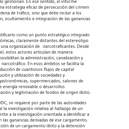
e lo gestionan. En ese sentido, el informe
a estrategia eficaz de persecución del crimen
ena de tráfico, sino que debe incluir a los
ión, ocultamiento e integración de las ganancias
ntificarlo como un punto estratégico integrado
nómicas, claramente distantes del estereotipo
de una organización de narcotraficantes. Desde
el, estos actores articulan de manera
posibilitan la administración, canalización y
 narcotráfico. En esos ámbitos se facilita la
ducción de cuantiosos flujos de capital
ución y utilización de sociedades y
gastronómicas, supermercados, salones de
de energía renovable o desarrollos
ión y legitimación de fondos de origen ilícito.
DC, se requiere por parte de las autoridades
 la investigación relativa al hallazgo de un
te a la investigación orientada a identificar a
an las ganancias derivadas de ese cargamento.
ción de un cargamento ilícito y la detención