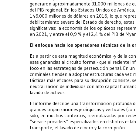
generaron aproximadamente 31.000 millones de eur
del PIB regional. En los Estados Unidos de América
146.000 millones de dólares en 2016, lo que repres
debilitamiento severo del Estado de derecho, estas
significativas: la economía de los opiáceos represen
en 2021, y entre el 0,9 % y el 2,4 % del PIB de My
El enfoque hacia los operadores técnicos de la or
Es a partir de esta magnitud económica -y de la con
esas ganancias al circuito formal- que el reciente
foco en las estrategias de persecución penal. En un
criminales tienden a adoptar estructuras cada vez m
tácticas más eficaces para su disrupción consiste, seg
neutralización de individuos con alto capital human
lavado de activos.
El informe describe una transformación profunda de
grandes organizaciones jerárquicas y verticales (co
sido, en muchos contextos, reemplazadas por redes
“service providers” especializados en distintos esla
transporte, el lavado de dinero y la corrupción.