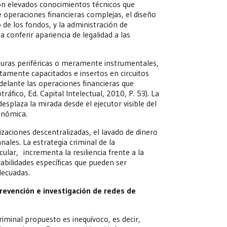
on elevados conocimientos técnicos que
e operaciones financieras complejas, el diseño
o de los fondos, y la administración de
 conferir apariencia de legalidad a las
iguras periféricas o meramente instrumentales,
ltamente capacitados e insertos en circuitos
delante las operaciones financieras que
áfico, Ed. Capital Intelectual, 2010, P. 53). La
esplaza la mirada desde el ejecutor visible del
conómica.
aciones descentralizadas, el lavado de dinero
ales. La estrategia criminal de la
ular, incrementa la resiliencia frente a la
abilidades específicas que pueden ser
decuadas.
 prevención e investigación de redes de
criminal propuesto es inequívoco, es decir,