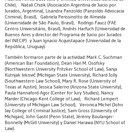
Chile), Natali Chizik (Asociación Argentina de Juicio por
Jurados, Argentina), Lisandra Panzoldo (Panzoldo Advocacia
Criminal, Brasil), Gabriela Perissinotto de Almeida
(Universidade de São Paulo, Brasil), Rodrigo Faucz (FAE
Centro Universitário, Brasil), Andrés Harfuch (Universidad de
Buenos Aires y director del Programa de Juicio por Jurados
del INECIP) y Juan Ignacio Acquistapace (Universidad de la
República, Uruguay).
También formaron parte de la actividad: Mark C. Suchman
(American Bar Foundation), Dean Hari M. Osofsky
(Northwestern University Pritzker School of Law), Sanja
Kutnjak Ivković (Michigan State University), Richard Jolly
(Southwestern Law School), Mary R. Rose (University of
Texas at Austin), Jessica Salerno (Arizona State University),
Paula Hannaford-Agor (Center for Jury Studies), Nancy
Marder (Chicago-Kent College of Law), Richard Lempert
(University of Michigan Law School), Veronica Michel (John
Jay College of Criminal Justice), Sam Gross (University of
Michigan), John Gastil (Penn State), Jérémy Boulanger-
Bonnelly (McGill University) y Daniel Harawa (NYU School of
Law).