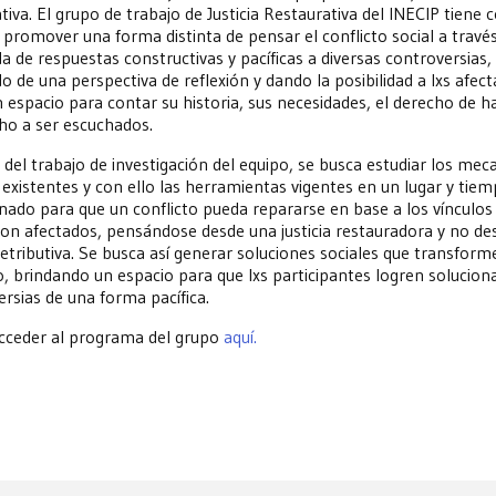
tiva. El grupo de trabajo de Justicia Restaurativa del INECIP tiene
 promover una forma distinta de pensar el conflicto social a través
 de respuestas constructivas y pacíficas a diversas controversias,
o de una perspectiva de reflexión y dando la posibilidad a lxs afec
 espacio para contar su historia, sus necesidades, el derecho de h
cho a ser escuchados.
 del trabajo de investigación del equipo, se busca estudiar los me
 existentes y con ello las herramientas vigentes en un lugar y tie
nado para que un conflicto pueda repararse en base a los vínculos 
ron afectados, pensándose desde una justicia restauradora y no de
 retributiva. Se busca así generar soluciones sociales que transform
o, brindando un espacio para que lxs participantes logren solucion
rsias de una forma pacífica.
cceder al programa del grupo
aquí.