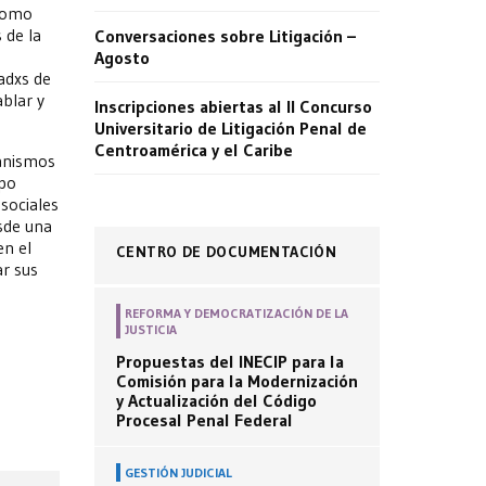
 como
 de la
Conversaciones sobre Litigación –
Agosto
tadxs de
ablar y
Inscripciones abiertas al II Concurso
Universitario de Litigación Penal de
Centroamérica y el Caribe
canismos
mpo
sociales
sde una
en el
CENTRO DE DOCUMENTACIÓN
ar sus
REFORMA Y DEMOCRATIZACIÓN DE LA
JUSTICIA
Propuestas del INECIP para la
Comisión para la Modernización
y Actualización del Código
Procesal Penal Federal
GESTIÓN JUDICIAL