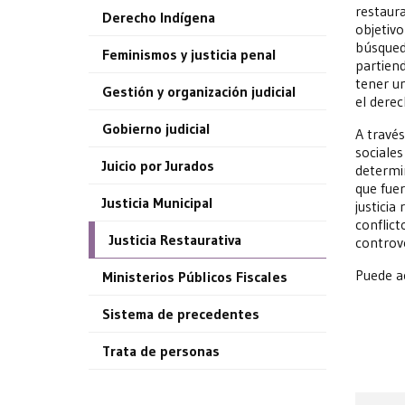
restaura
Derecho Indígena
objetivo
búsqueda
Feminismos y justicia penal
partiend
tener un
Gestión y organización judicial
el dere
Gobierno judicial
A través
sociales
Juicio por Jurados
determi
que fue
Justicia Municipal
justicia
conflict
Justicia Restaurativa
controve
Puede a
Ministerios Públicos Fiscales
Sistema de precedentes
Trata de personas